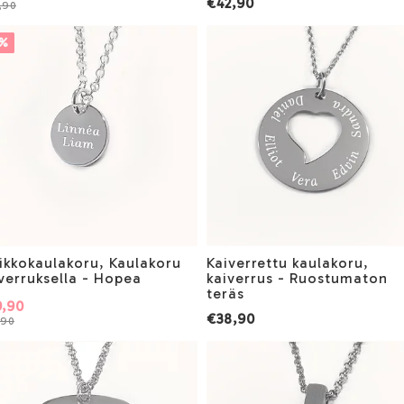
€42,90
,90
7%
ikkokaulakoru, Kaulakoru
Kaiverrettu kaulakoru,
verruksella - Hopea
kaiverrus - Ruostumaton
teräs
,90
€38,90
,90