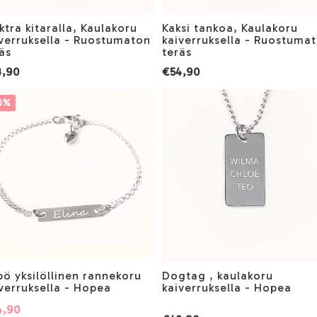
ktra kitaralla, Kaulakoru
Kaksi tankoa, Kaulakoru
verruksella - Ruostumaton
kaiverruksella - Ruostuma
äs
teräs
3,90
€54,90
10%
ö yksilöllinen rannekoru
Dogtag , kaulakoru
verruksella - Hopea
kaiverruksella - Hopea
4,90