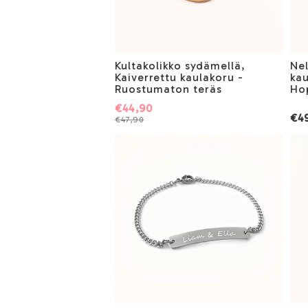
Kultakolikko sydämellä,
Nel
Kaiverrettu kaulakoru -
kau
Ruostumaton teräs
Ho
€44,90
€4
€47,90