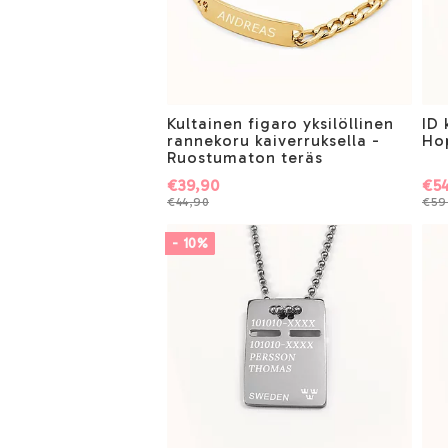
Kultainen figaro yksilöllinen
ID 
rannekoru kaiverruksella -
Ho
Ruostumaton teräs
€39,90
€5
€44,90
€59
- 10%