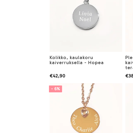
Kolikko, kaulakoru
Ple
kaiverruksella - Hopea
kai
ter
€42,90
€3
- 6%