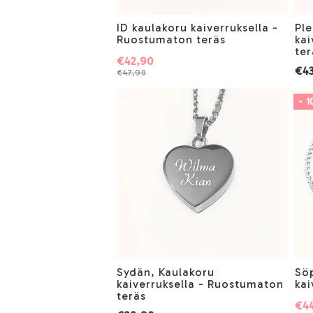
ID kaulakoru kaiverruksella -
Ple
Ruostumaton teräs
kai
ter
€42,90
€4
€47,90
- 
Sydän, Kaulakoru
Söp
kaiverruksella - Ruostumaton
kai
teräs
€4