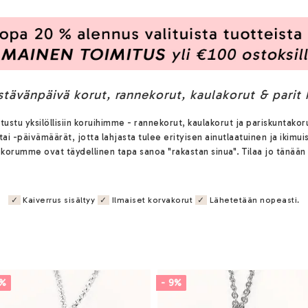
stävänpäivä korut,
rannekorut, kaulakorut & parit 
tustu yksilöllisiin koruihimme - rannekorut, kaulakorut ja pariskuntakoru
 tai -päivämäärät, jotta lahjasta tulee erityisen ainutlaatuinen ja ikim
si, korumme ovat täydellinen tapa sanoa "rakastan sinua". Tilaa jo tänä
✓
Kaiverrus sisältyy
✓
Ilmaiset korvakorut
✓
Lähetetään nopeasti.
8%
- 9%