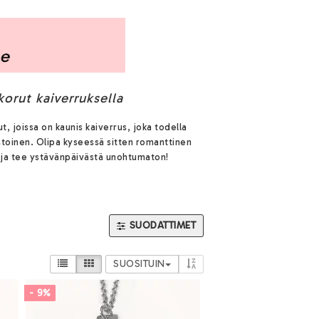
korut kaiverruksella
t, joissa on kaunis kaiverrus, joka todella
uistoinen. Olipa kyseessä sitten romanttinen
än ja tee ystävänpäivästä unohtumaton!
SUODATTIMET
SUOSITUIN
- 9%