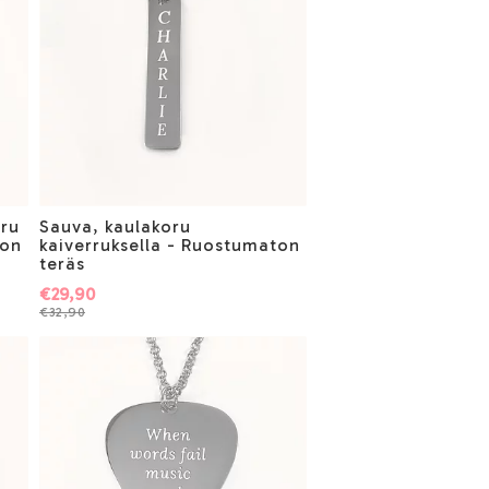
oru
Sauva, kaulakoru
ton
kaiverruksella - Ruostumaton
teräs
€29,90
€32,90