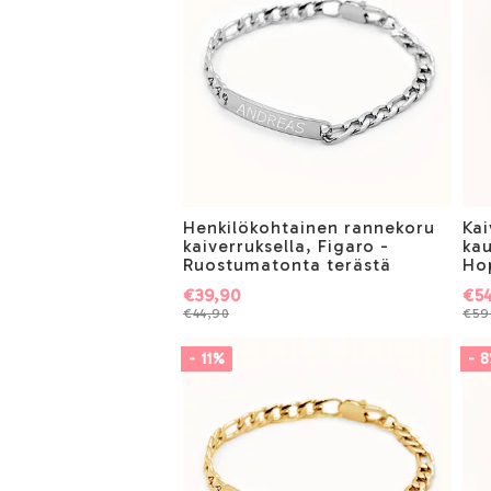
Henkilökohtainen rannekoru
Kai
kaiverruksella, Figaro -
kau
Ruostumatonta terästä
Ho
€39,90
€5
€44,90
€59
- 11%
- 