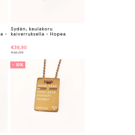
Sydän, kaulakoru
a -
kaiverruksella - Hopea
€39,90
€42,90
- 10%