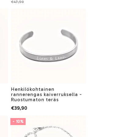
€47,90
Henkilökohtainen
rannerengas kaiverruksella -
Ruostumaton teräs
€39,90
- 10%