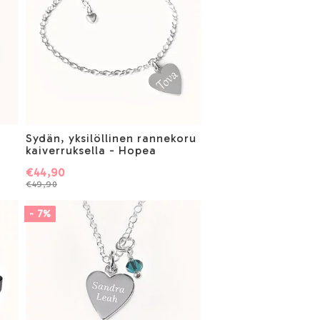
Sydän, yksilöllinen rannekoru
kaiverruksella - Hopea
€44,90
€49,90
- 7%