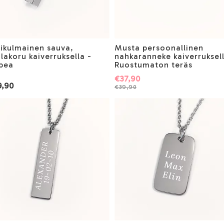
ikulmainen sauva,
Musta persoonallinen
lakoru kaiverruksella -
nahkaranneke kaiverruksell
pea
Ruostumaton teräs
€37,90
9,90
€39,90