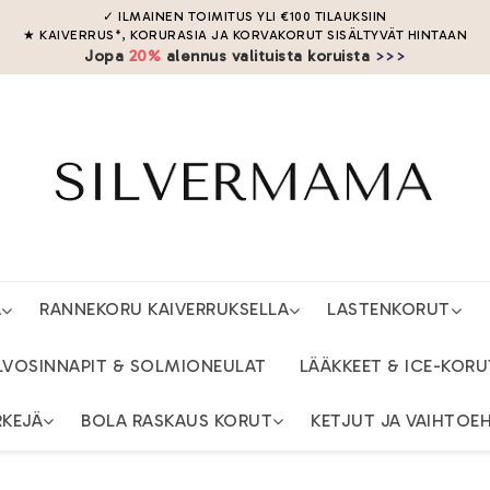
✓ ILMAINEN TOIMITUS YLI
€
100
TILAUKSIIN
★ KAIVERRUS*, KORURASIA JA KORVAKORUT SISÄLTYVÄT HINTAAN
Jopa
20%
alennus valituista koruista
>>>
A
RANNEKORU KAIVERRUKSELLA
LASTENKORUT
LVOSINNAPIT & SOLMIONEULAT
LÄÄKKEET & ICE-KORU
RKEJÄ
BOLA RASKAUS KORUT
KETJUT JA VAIHTOE