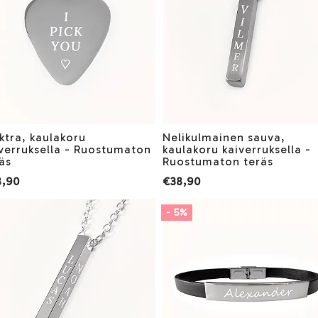
ktra, kaulakoru
Nelikulmainen sauva,
verruksella - Ruostumaton
kaulakoru kaiverruksella -
äs
Ruostumaton teräs
8,90
€38,90
- 5%