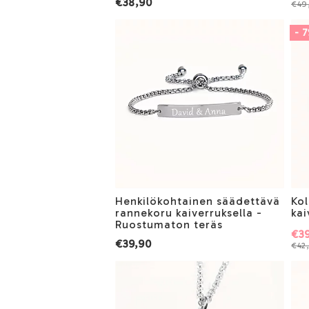
€38,90
€49
- 
Henkilökohtainen säädettävä
Kol
rannekoru kaiverruksella -
kai
Ruostumaton teräs
€39
€39,90
€42