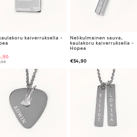
kaulakoru kaiverruksella -
Nelikulmainen sauva,
pea
kaulakoru kaiverruksella -
Hopea
4,90
€54,90
,90