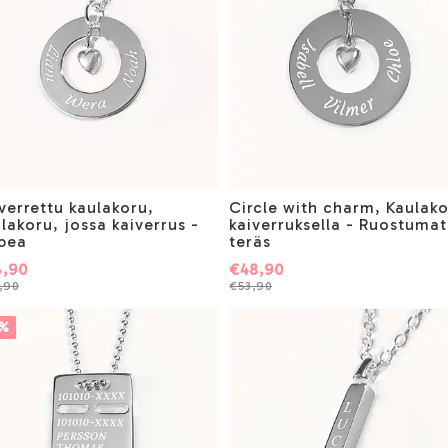
verrettu kaulakoru,
Circle with charm, Kaulak
lakoru, jossa kaiverrus -
kaiverruksella - Ruostuma
pea
teräs
4,90
€48,90
,90
€53,90
8%