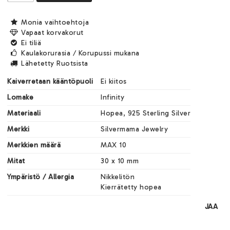
Monia vaihtoehtoja
Vapaat korvakorut
Ei tiliä
Kaulakorurasia / Korupussi mukana
Lähetetty Ruotsista
Kaiverretaan kääntöpuoli
Ei kiitos
Lomake
Infinity
Materiaali
Hopea, 925 Sterling Silver
Merkki
Silvermama Jewelry
Merkkien määrä
MAX 10
Mitat
30 x 10 mm
Ympäristö / Allergia
Nikkelitön

Kierrätetty hopea
JAA