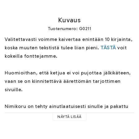
Kuvaus
Tuotenumero: G0211
Valitettavasti voimme kaivertaa enintään 10 kirjainta, 
koska muuten tekstistä tulee liian pieni. 
TÄSTÄ
 voit 
kokeilla fonttejamme.

Huomioithan, että ketjua ei voi pujottaa jälkikäteen, 
vaan se on kiinnitettävä äärettömän tarjottimen 
sivuille.

Nimikoru on tehty ainutlaatuisesti sinulle ja pakattu 
kauniiseen korurasiaan. Useita lähetysvaihtoehtoja 
NÄYTÄ LISÄÄ
kassalla ja lähetämme korusi nopeasti.
