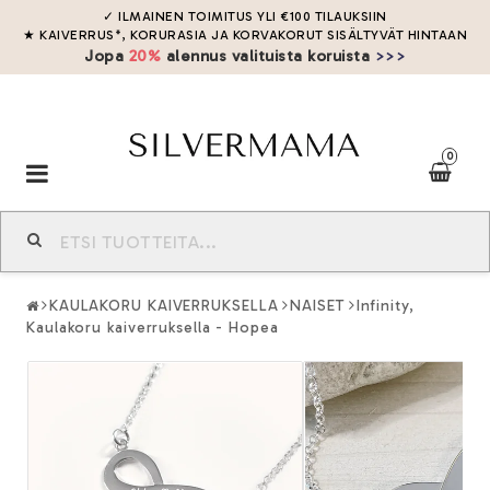
✓ ILMAINEN TOIMITUS YLI
€
100
TILAUKSIIN
★ KAIVERRUS*, KORURASIA JA KORVAKORUT SISÄLTYVÄT HINTAAN
Jopa
20%
alennus valituista koruista
>>>
0
Toggle
navigation
KAULAKORU KAIVERRUKSELLA
NAISET
Infinity,
Kaulakoru kaiverruksella - Hopea