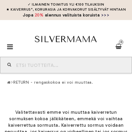
✓ ILMAINEN TOIMITUS YLI
€
100
TILAUKSIIN
★ KAIVERRUS*, KORURASIA JA KORVAKORUT SISÄLTYVÄT HINTAAN
Jopa
20%
alennus valituista koruista
>>>
0
Toggle
navigation
RETURN - rengaskokoa ei voi muuttaa.
Valitettavasti emme voi muuttaa kaiverretun
sormuksen kokoa jälkikäteen, emmekä voi vaihtaa
kaiverrettua sormusta. Kaiverrettu sormus voidaan
peruuttaa, jos kaiverrus on virheellinen tai jos sormus