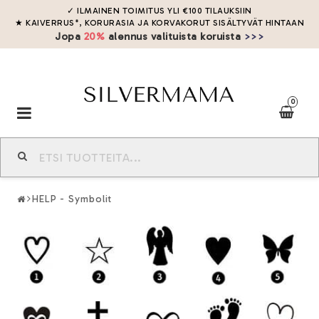
✓ ILMAINEN TOIMITUS YLI
€
100
TILAUKSIIN
★ KAIVERRUS*, KORURASIA JA KORVAKORUT SISÄLTYVÄT HINTAAN
Jopa
20%
alennus valituista koruista
>>>
0
Toggle
navigation
HELP - Symbolit