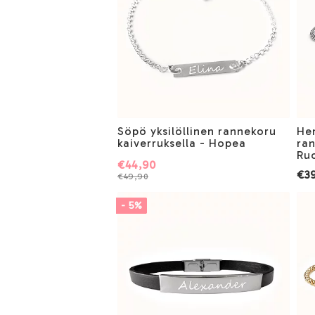
Söpö yksilöllinen rannekoru
He
kaiverruksella - Hopea
ran
Ru
€44,90
€39
€49,90
- 5%