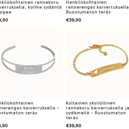
nkilökohtainen rannekoru
Henkilökohtainen
verruksella, kolme sydäntä
rannerengas kaiverruksella
Hopea
Ruostumaton teräs
9,90
€39,90
nkilökohtainen
Kultainen yksilöllinen
nerengas kaiverruksella -
rannekoru kaiverruksella j
ostumaton teräs
sydämellä - Ruostumaton
teräs
,90
€39,90