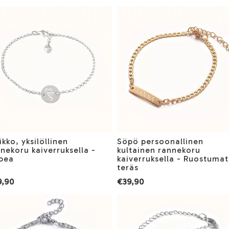
ikko, yksilöllinen
Söpö persoonallinen
nekoru kaiverruksella -
kultainen rannekoru
pea
kaiverruksella - Ruostuma
teräs
9,90
€39,90