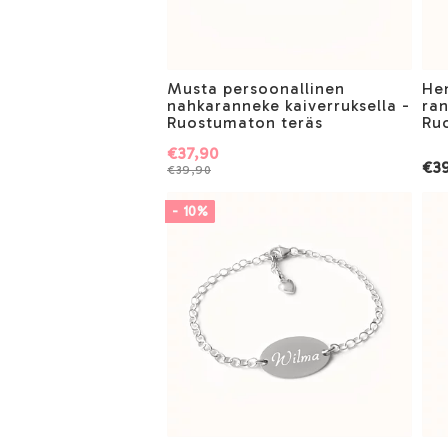
Musta persoonallinen
Hen
nahkaranneke kaiverruksella -
ran
Ruostumaton teräs
Ru
€37,90
€39
€39,90
- 10%