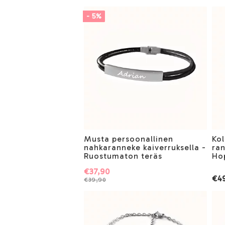
- 5%
Musta persoonallinen
Kol
nahkaranneke kaiverruksella -
ran
Ruostumaton teräs
Ho
€37,90
€4
€39,90