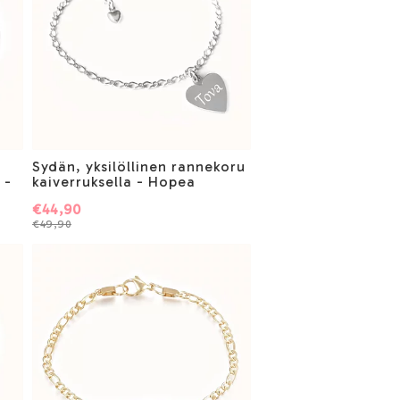
Sydän, yksilöllinen rannekoru
 -
kaiverruksella - Hopea
€44,90
€49,90