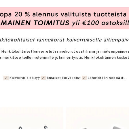
kilökohtaiset rannekorut kaiverruksella äitienpäiv
si? Henkilökohtaiset kaiverretut rannekorut ovat ihana ja mieleenpainuv
ka merkitsee teille molemmille jotain erityistä. Henkilökohtainen kosket
✓
Kaiverrus sisältyy
✓
Ilmaiset korvakorut
✓
Lähetetään nopeasti.