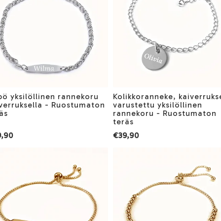
ö yksilöllinen rannekoru
Kolikkoranneke, kaiverruks
verruksella - Ruostumaton
varustettu yksilöllinen
äs
rannekoru - Ruostumaton
teräs
,90
€39,90