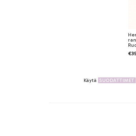
Hen
ran
Ru
€39
Käytä
SUODATTIMET