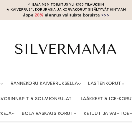
✓ ILMAINEN TOIMITUS YLI
€
100
TILAUKSIIN
★ KAIVERRUS*, KORURASIA JA KORVAKORUT SISÄLTYVÄT HINTAAN
Jopa
20%
alennus valituista koruista
>>>
A
RANNEKORU KAIVERRUKSELLA
LASTENKORUT
LVOSINNAPIT & SOLMIONEULAT
LÄÄKKEET & ICE-KORU
RKEJÄ
BOLA RASKAUS KORUT
KETJUT JA VAIHTOE