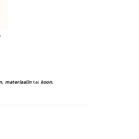
n
n
,
materiaalin
tai
koon
.