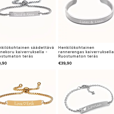
nkilökohtainen säädettävä
Henkilökohtainen
nekoru kaiverruksella -
rannerengas kaiverruksella
ostumaton teräs
Ruostumaton teräs
,90
€39,90