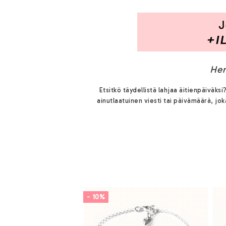
Hen
Etsitkö täydellistä lahjaa äitienpäiväk
ainutlaatuinen viesti tai päivämäärä, jo
- 10%