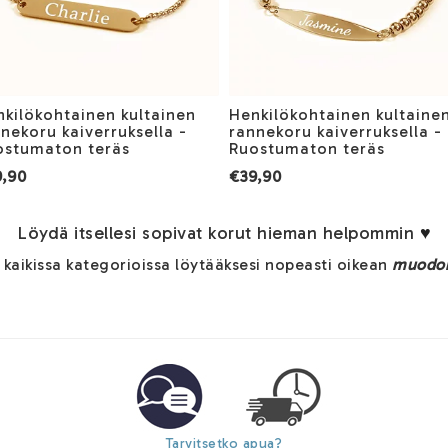
kilökohtainen kultainen
Henkilökohtainen kultaine
nekoru kaiverruksella -
rannekoru kaiverruksella -
ostumaton teräs
Ruostumaton teräs
,90
€39,90
Löydä itsellesi sopivat korut hieman helpommin
♥
kaikissa kategorioissa löytääksesi nopeasti oikean
muodo
Tarvitsetko apua?