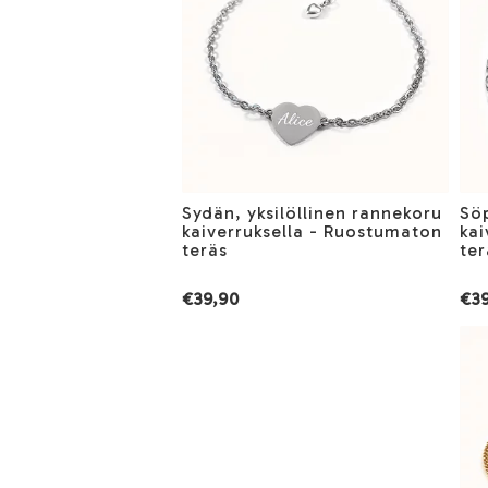
Sydän, yksilöllinen rannekoru
Söp
kaiverruksella - Ruostumaton
kai
teräs
ter
€39,90
€39