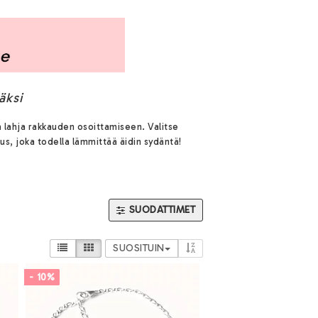
äksi
a lahja rakkauden osoittamiseen. Valitse
us, joka todella lämmittää äidin sydäntä!
SUODATTIMET
SUOSITUIN
- 10%